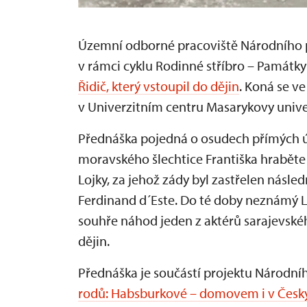
Územní odborné pracoviště Národního p
v rámci cyklu Rodinné stříbro – Památ
Řidič, který vstoupil do dějin
. Koná se ve
v Univerzitním centru Masarykovy univerz
Přednáška pojedná o osudech přímých úč
moravského šlechtice Františka hraběte
Lojky, za jehož zády byl zastřelen násl
Ferdinand d´Este. Do té doby neznámý Leo
souhře náhod jeden z aktérů sarajevské
dějin.
Přednáška je součástí projektu Národ
rodů: Habsburkové – domovem i v Česk