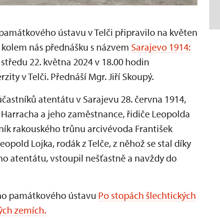
amátkového ústavu v Telči připravilo na květen
ky kolem nás přednášku s názvem
Sarajevo 1914:
 středu 22. května 2024 v 18.00 hodin
ity v Telči. Přednáší Mgr. Jiří Skoupý.
astníků atentátu v Sarajevu 28. června 1914,
 Harracha a jeho zaměstnance, řidiče Leopolda
edník rakouského trůnu arcivévoda František
pold Lojka, rodák z Telče, z něhož se stal díky
ho atentátu, vstoupil nešťastně a navždy do
ního památkového ústavu
Po stopách šlechtických
ých zemích.