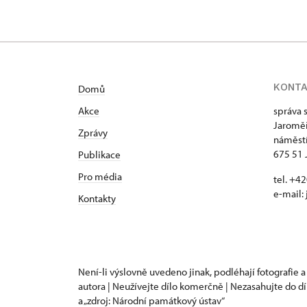
KONT
Domů
Akce
správa 
Jaroměř
Zprávy
náměstí
675 51 
Publikace
Pro média
tel. +
e-mail:
Kontakty
Není-li výslovně uvedeno jinak, podléhají fotografie a
autora | Neužívejte dílo komerčně | Nezasahujte do dí
a „zdroj: Národní památkový ústav“