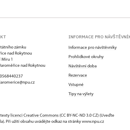
AKT
INFORMACE PRO NÁVŠTĚVNÍ
státního zámku
Informace pro návštěvníky
ice nad Rokytnou
Prohlídkové okruhy
 Míru 1
Jaroměřice nad Rokytnou
Návštěvní doba
Rezervace
420568440237
 jaromerice@npu.cz
Vstupné
Tipy na výlety
 texty
licenci Creative Commons
(CC BY-NC-ND 3.0 CZ) (Uveďte
la). Při užití obsahu uvádějte odkaz na stránky www.npu.cz