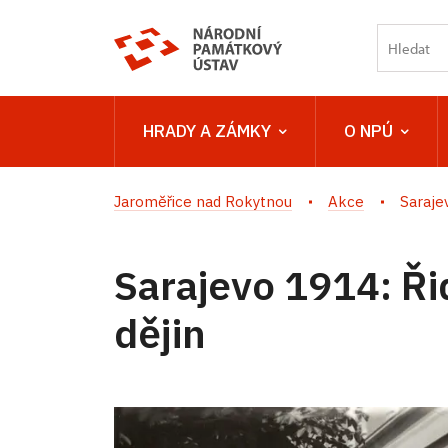
HRADY A ZÁMKY
O NPÚ
Jaroměřice nad Rokytnou
Akce
Sarajev
Sarajevo 1914: Řid
dějin