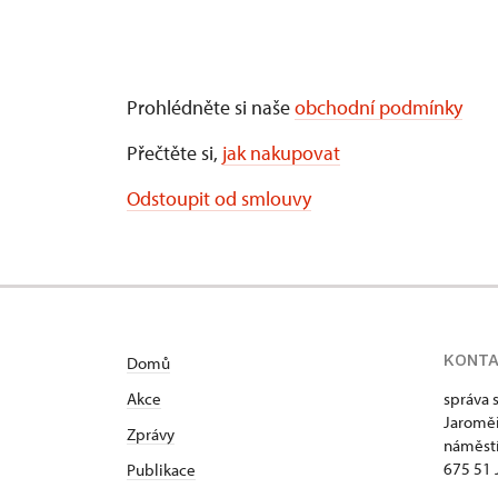
Prohlédněte si naše
obchodní podmínky
Přečtěte si,
jak nakupovat
Odstoupit od smlouvy
KONT
Domů
Akce
správa 
Jaroměř
Zprávy
náměstí
675 51 
Publikace