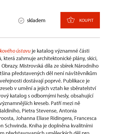
skladem
KOUPIT
tkového ústavu
je katalog významné části
která zahrnuje architektonické plány, skici,
u Obrazy. Mistrovská díla ze sbírek Národního
ětšina představených děl není návštěvníkům
eřejnosti dostávají poprvé. Publikace je
reseb v umění a jejich vztah ke sběratelství
rový katalog s odbornými hesly, obsahující
významnějších kreseb. Patří mezi ně
aldiniho, Pietra Stevense, Antonia
osta, Johanna Eliase Ridingera, Francesca
n Schwinda. Kniha je doplněna kvalitními
nam představovaných uměleckých děl pro