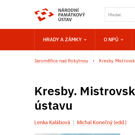
HRADY A ZÁMKY
O NPÚ
Jaroměřice nad Rokytnou
Kresby. Mistrovská
Kresby. Mistrovs
ústavu
Lenka Kalábová
|
Michal Konečný (edd.)