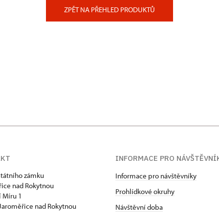
ZPĚT NA PŘEHLED PRODUKTŮ
AKT
INFORMACE PRO NÁVŠTĚVNÍ
státního zámku
Informace pro návštěvníky
ice nad Rokytnou
Prohlídkové okruhy
 Míru 1
Jaroměřice nad Rokytnou
Návštěvní doba