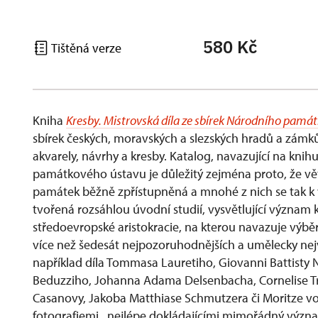
580 Kč
Tištěná verze
Kniha
Kresby. Mistrovská díla ze sbírek Národního pamá
sbírek českých, moravských a slezských hradů a zámků, 
akvarely, návrhy a kresby. Katalog, navazující na knih
památkového ústavu je důležitý zejména proto, že v
památek běžně zpřístupněná a mnohé z nich se tak k v
tvořená rozsáhlou úvodní studií, vysvětlující význam k
středoevropské aristokracie, na kterou navazuje výbě
více než šedesát nejpozoruhodnějších a umělecky nej
například díla Tommasa Lauretiho, Giovanni Battisty N
Beduzziho, Johanna Adama Delsenbacha, Cornelise Tro
Casanovy, Jakoba Matthiase Schmutzera či Moritze vo
fotografiemi, nejlépe dokládajícími mimořádný výz