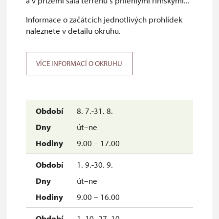
a v přízemí sala terrenu s přilehlými římskými...
Informace o začátcích jednotlivých prohlídek
naleznete v detailu okruhu.
VÍCE INFORMACÍ O OKRUHU
8. 7.-31. 8.
út–ne
9.00 – 17.00
1. 9.-30. 9.
út–ne
9.00 – 16.00
1. 10.-27. 10.