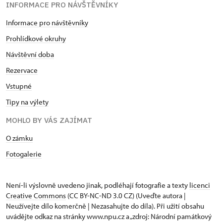
INFORMACE PRO NÁVŠTĚVNÍKY
Informace pro návštěvníky
Prohlídkové okruhy
Návštěvní doba
Rezervace
Vstupné
Tipy na výlety
MOHLO BY VÁS ZAJÍMAT
O zámku
Fotogalerie
Není-li výslovně uvedeno jinak, podléhají fotografie a texty
licenci
Creative Commons
(CC BY-NC-ND 3.0 CZ) (Uveďte autora |
Neužívejte dílo komerčně | Nezasahujte do díla). Při užití obsahu
uvádějte odkaz na stránky www.npu.cz a „zdroj: Národní památkový