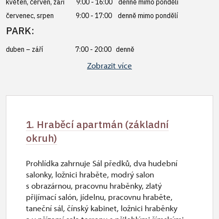
květen, červen, září 9:00 - 16:00 denně mimo pondělí
červenec, srpen 9:00 - 17:00 denně mimo pondělí
PARK:
duben – září 7:00 - 20:00 denně
říjen – březen 8:00 - 17:00 denně
Zobrazit více
1. Hraběcí apartmán (základní
okruh)
Prohlídka zahrnuje Sál předků, dva hudební
salonky, ložnici hraběte, modrý salon
s obrazárnou, pracovnu hraběnky, zlatý
přijímací salón, jídelnu, pracovnu hraběte,
taneční sál, čínský kabinet, ložnici hraběnky