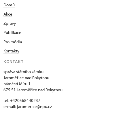
Domů
Akce
Zprávy
Publikace
Pro média
Kontakty
KONTAKT
správa státního zámku
Jaroměřice nad Rokytnou
náměstí Míru 1
675 51 Jaroměřice nad Rokytnou
tel. +420568440237
e-mail: jaromerice@npu.cz