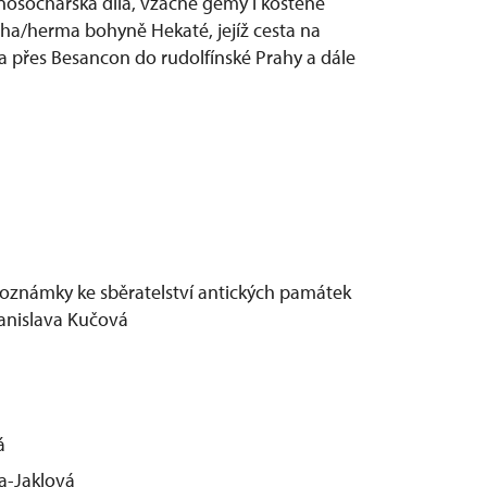
nosochařská díla, vzácné gemy i kostěné
cha/herma bohyně Hekaté, jejíž cesta na
a přes Besancon do rudolfínské Prahy a dále
námky ke sběratelství antických památek
Stanislava Kučová
á
za-Jaklová