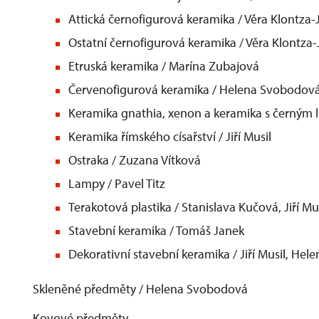
Attická černofigurová keramika / Věra Klontza
Ostatní černofigurová keramika / Věra Klontz
Etruská keramika / Marína Zubajová
Červenofigurová keramika / Helena Svobodov
Keramika gnathia, xenon a keramika s černým
Keramika římského císařství / Jiří Musil
Ostraka / Zuzana Vítková
Lampy / Pavel Titz
Terakotová plastika / Stanislava Kučová, Jiří 
Stavební keramika / Tomáš Janek
Dekorativní stavební keramika / Jiří Musil, H
Skleněné předměty / Helena Svobodová
Kovové předměty