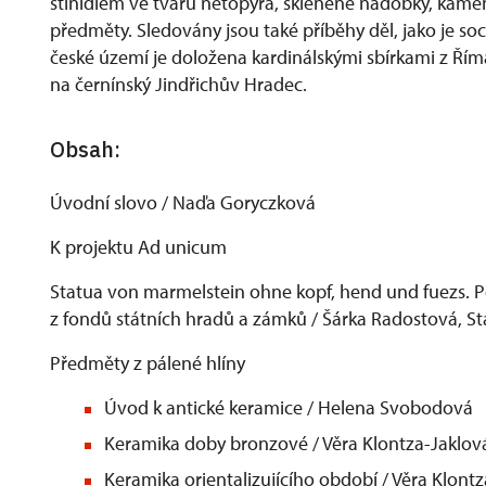
stínidlem ve tvaru netopýra, skleněné nádobky, kame
předměty. Sledovány jsou také příběhy děl, jako je so
české území je doložena kardinálskými sbírkami z Řím
na černínský Jindřichův Hradec.
Obsah:
Úvodní slovo / Naďa Goryczková
K projektu Ad unicum
Statua von marmelstein ohne kopf, hend und fuezs. Poz
z fondů státních hradů a zámků / Šárka Radostová, 
Předměty z pálené hlíny
Úvod k antické keramice / Helena Svobodová
Keramika doby bronzové / Věra Klontza-Jaklov
Keramika orientalizujícího období / Věra Klont