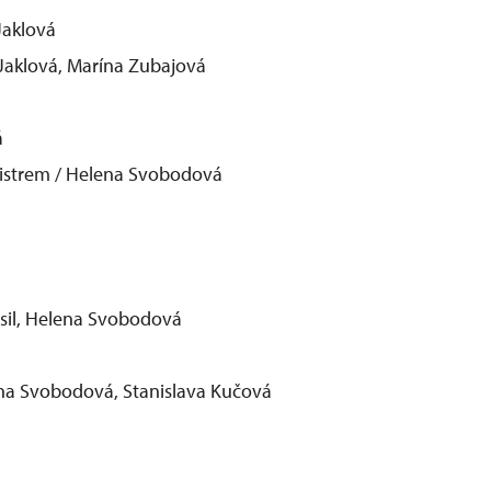
-Jaklová
a-Jaklová, Marína Zubajová
á
 listrem / Helena Svobodová
Musil, Helena Svobodová
elena Svobodová, Stanislava Kučová