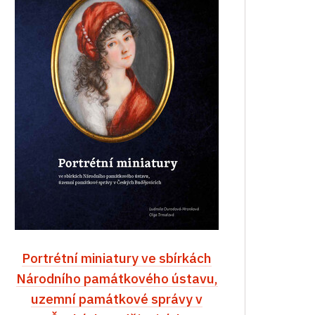
Portrétní miniatury ve sbírkách
Národního památkového ústavu,
uzemní památkové správy v