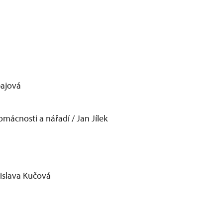
bajová
́cnosti a nářadí / Jan Jílek
nislava Kučová