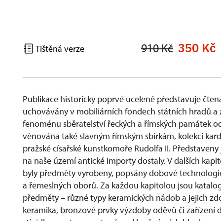
350 Kč
910 Kč
Tištěná verze
Publikace historicky poprvé uceleně představuje čten
uchovávány v mobiliárních fondech státních hradů a 
fenoménu sběratelství řeckých a římských památek od 
věnována také slavným římským sbírkám, kolekci kard
pražské císařské kunstkomoře Rudolfa II. Představeny 
na naše území antické importy dostaly. V dalších kapit
byly předměty vyrobeny, popsány dobové technologie 
a řemeslných oborů. Za každou kapitolou jsou katal
předměty – různé typy keramických nádob a jejich zdo
keramika, bronzové prvky výzdoby oděvů či zařízení 