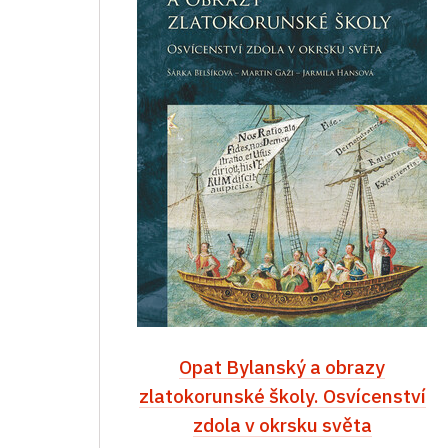
Opat Bylanský a obrazy
zlatokorunské školy. Osvícenství
zdola v okrsku světa