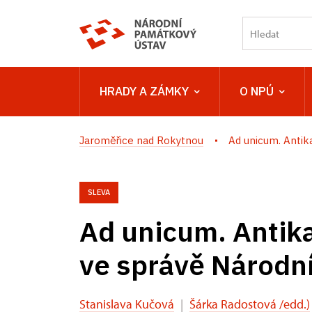
HRADY A ZÁMKY
O NPÚ
Jaroměřice nad Rokytnou
Ad unicum. Antika
SLEVA
Ad unicum. Antika
ve správě Národn
Stanislava Kučová
|
Šárka Radostová /edd.)