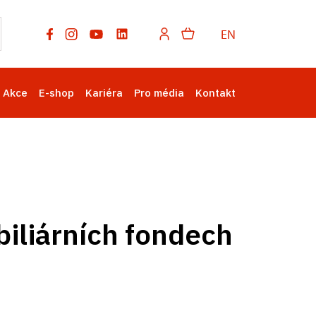
EN
Akce
E-shop
Kariéra
Pro média
Kontakt
iliárních fondech
u