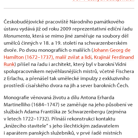
Českobudějovické pracoviště Národního památkového
ústavu vydává již od roku 2009 reprezentativní ediční řadu
Monumenta
, která se mimo jiné zaměřuje na soubory děl
umělců činných v 18. a 19. století na schwarzenberském
dvoře. Po dvou monografiích o malířích (
Johann Georg de
Hamilton (1672–1737), malíř zvířat a lidí
,
Krajinář Ferdinand
Runk
) přišel na řadu i architekt, který byl v barokní Vídni
spolupracovníkem nejvěhlasnějších mistrů, včetně Fischera
z Erlachu, a přenášel tak umělecké impulzy z exkluzivního
prostředí císařského dvora na jih a sever barokních Čech.
Monografie věnovaná životu a dílu Antona Erharda
Martinelliho (1684–1747) se zaměřuje na jeho působení ve
službách Adama Františka ze Schwarzenbergu (zejména
v letech 1722–1732). Přináší rekonstrukci kontaktu
„knížecího stavitele“ s jeho šlechtickým zadavatelem
i aparátem panských služebníků, v prvé řadě místních