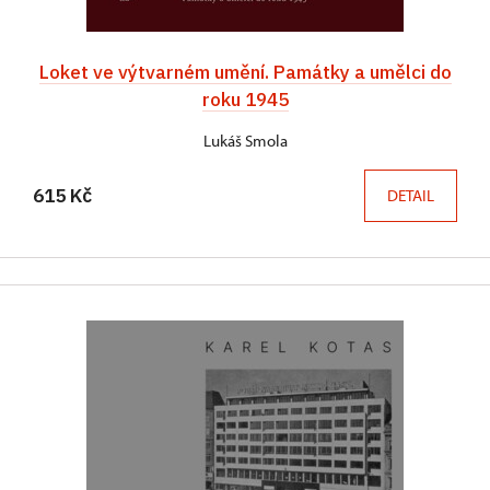
Loket ve výtvarném umění. Památky a umělci do
roku 1945
Lukáš Smola
615 Kč
DETAIL