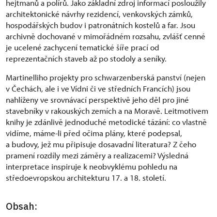
hejtmanů a polírů. Jako základní zdroj informací posloužily
architektonické návrhy rezidencí, venkovských zámků,
hospodářských budov i patronátních kostelů a far. Jsou
archivně dochované v mimořádném rozsahu, zvlášť cenné
je ucelené zachycení tematické šíře prací od
reprezentačních staveb až po stodoly a seníky.
Martinelliho projekty pro schwarzenberská panství (nejen
v Čechách, ale i ve Vídni či ve středních Francích) jsou
nahlíženy ve srovnávací perspektivě jeho děl pro jiné
stavebníky v rakouských zemích a na Moravě. Leitmotivem
knihy je zdánlivě jednoduché metodické tázání: co vlastně
vidíme, máme-li před očima plány, které podepsal,
a budovy, jež mu připisuje dosavadní literatura? Z čeho
pramení rozdíly mezi záměry a realizacemi? Výsledná
interpretace inspiruje k neobvyklému pohledu na
středoevropskou architekturu 17. a 18. století.
Obsah: