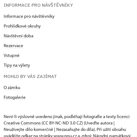
INFORMACE PRO NÁVŠTĚVNÍKY
Informace pro návštěvníky
Prohlídkové okruhy
Návštěvní doba
Rezervace
Vstupné
Tipy na výlety
MOHLO BY VÁS ZAJÍMAT
O zámku
Fotogalerie
Není-li výslovně uvedeno jinak, podléhají fotografie a texty
licenci
Creative Commons
(CC BY-NC-ND 3.0 CZ) (Uveďte autora |
Neužívejte dílo komerčně | Nezasahujte do díla). Při užití obsahu
uvádějte odkaz na stránky www.npu.cz a „zdroj: Národní památkový